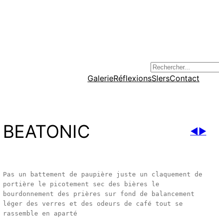
R
Galerie
Réflexions
Slers
Contact
e
c
h
e
BEATONIC
◀
▶
r
c
h
Pas un battement de paupière juste un claquement de 
e
portière le picotement sec des bières le 
r
bourdonnement des prières sur fond de balancement 
léger des verres et des odeurs de café tout se 